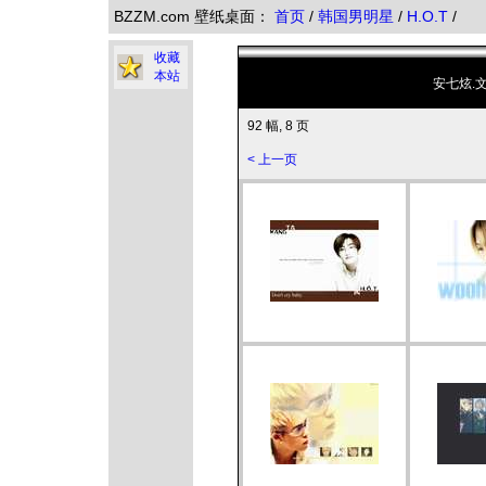
BZZM.com 壁纸桌面：
首页
/
韩国男明星
/
H.O.T
/
收藏
本站
安七炫.
92 幅, 8 页
< 上一页