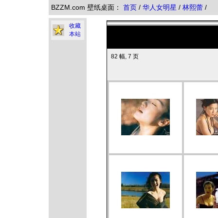
BZZM.com 壁纸桌面：
首页
/
华人女明星
/
林熙蕾
/
收藏
本站
82 幅, 7 页